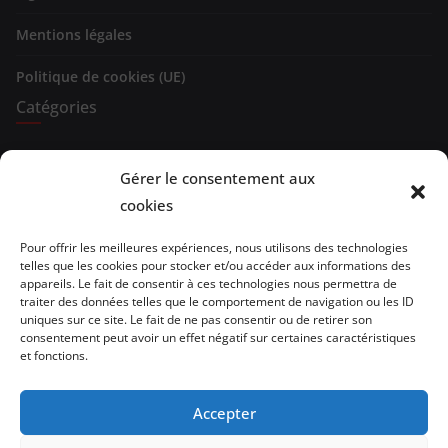
Mentions légales
Politique de cookies (UE)
Catégories
Expositions
Gérer le consentement aux
cookies
Spectacles
Evénements
Pour offrir les meilleures expériences, nous utilisons des technologies
telles que les cookies pour stocker et/ou accéder aux informations des
appareils. Le fait de consentir à ces technologies nous permettra de
Brèves de lecture
traiter des données telles que le comportement de navigation ou les ID
uniques sur ce site. Le fait de ne pas consentir ou de retirer son
Opinion
consentement peut avoir un effet négatif sur certaines caractéristiques
et fonctions.
Artistes
Accepter
Architecture/design