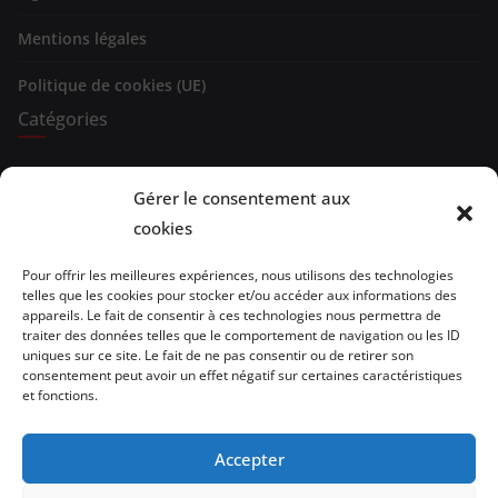
Mentions légales
Politique de cookies (UE)
Catégories
Expositions
Gérer le consentement aux
cookies
Spectacles
Evénements
Pour offrir les meilleures expériences, nous utilisons des technologies
telles que les cookies pour stocker et/ou accéder aux informations des
appareils. Le fait de consentir à ces technologies nous permettra de
Brèves de lecture
traiter des données telles que le comportement de navigation ou les ID
uniques sur ce site. Le fait de ne pas consentir ou de retirer son
Opinion
consentement peut avoir un effet négatif sur certaines caractéristiques
et fonctions.
Artistes
Accepter
Architecture/design