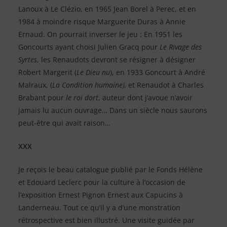
Lanoux à Le Clézio, en 1965 Jean Borel à Perec, et en
1984 à moindre risque Marguerite Duras à Annie
Ernaud. On pourrait inverser le jeu : En 1951 les
Goncourts ayant choisi Julien Gracq pour
Le Rivage des
Syrtes
, les Renaudots devront se résigner à désigner
Robert Margerit (
Le Dieu nu
), en 1933 Goncourt à André
Malraux, (
La Condition humaine),
et Renaudot à Charles
Brabant pour
le roi dort
, auteur dont j’avoue n’avoir
jamais lu aucun ouvrage… Dans un siècle nous saurons
peut-être qui avait raison…
XXX
Je reçois le beau catalogue publié par le Fonds Hélène
et Edouard Leclerc pour la culture à l’occasion de
l’exposition Ernest Pignon Ernest aux Capucins à
Landerneau. Tout ce qu’il y a d’une monstration
rétrospective est bien illustré. Une visite guidée par