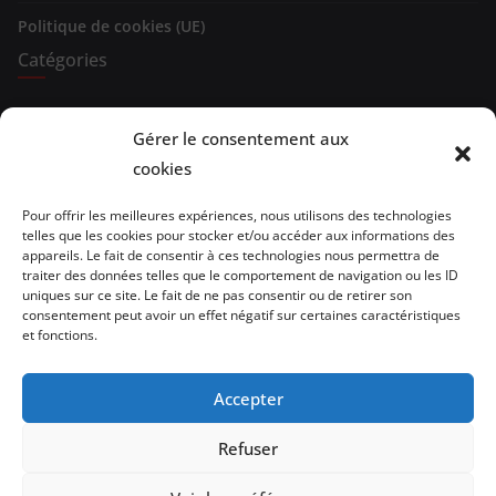
Politique de cookies (UE)
Catégories
Expositions
Gérer le consentement aux
cookies
Spectacles
Evénements
Pour offrir les meilleures expériences, nous utilisons des technologies
telles que les cookies pour stocker et/ou accéder aux informations des
appareils. Le fait de consentir à ces technologies nous permettra de
Brèves de lecture
traiter des données telles que le comportement de navigation ou les ID
uniques sur ce site. Le fait de ne pas consentir ou de retirer son
Opinion
consentement peut avoir un effet négatif sur certaines caractéristiques
et fonctions.
Artistes
Accepter
Architecture/design
Refuser
vidéo