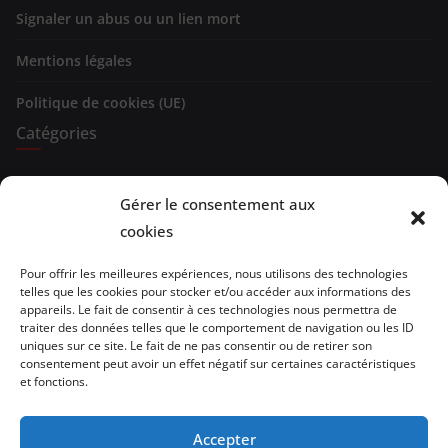
Signaler un abus ou un lien mort
Mentions légales
Politique de cookies (UE)
Catégories
Expositions
Gérer le consentement aux
cookies
Spectacles
Evénements
Pour offrir les meilleures expériences, nous utilisons des technologies
telles que les cookies pour stocker et/ou accéder aux informations des
appareils. Le fait de consentir à ces technologies nous permettra de
Brèves de lecture
traiter des données telles que le comportement de navigation ou les ID
uniques sur ce site. Le fait de ne pas consentir ou de retirer son
Opinion
consentement peut avoir un effet négatif sur certaines caractéristiques
et fonctions.
Artistes
Accepter
Architecture/design