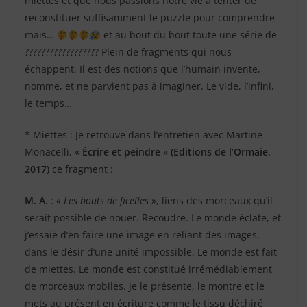
miettes et que nous passions notre vie à tenter de
reconstituer suffisamment le puzzle pour comprendre
mais…
et au bout du bout toute une série de
?????????????????? Plein de fragments qui nous
échappent. Il est des notions que l’humain invente,
nomme, et ne parvient pas à imaginer. Le vide, l’infini,
le temps…
* Miettes : Je retrouve dans l’entretien avec Martine
Monacelli, «
Écrire et peindre
»
(Editions de l’Ormaie,
2017)
ce fragment :
M. A.
:
« Les bouts de ficelles
», liens des morceaux qu’il
serait possible de nouer. Recoudre. Le monde éclate, et
j’essaie d’en faire une image en reliant des images,
dans le désir d’une unité impossible. Le monde est fait
de miettes. Le monde est constitué irrémédiablement
de morceaux mobiles. Je le présente, le montre et le
mets au présent en écriture comme le tissu déchiré