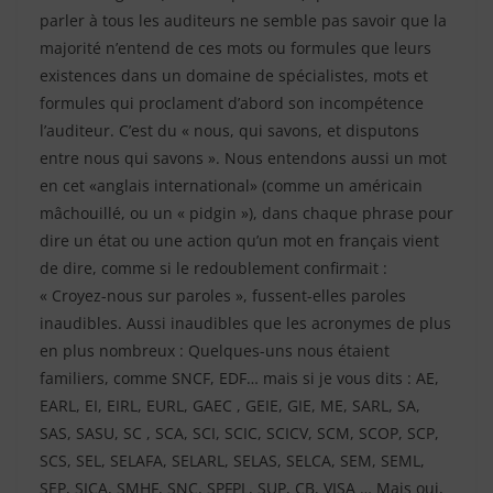
parler à tous les auditeurs ne semble pas savoir que la
majorité n’entend de ces mots ou formules que leurs
existences dans un domaine de spécialistes, mots et
formules qui proclament d’abord son incompétence
l’auditeur. C’est du « nous, qui savons, et disputons
entre nous qui savons ». Nous entendons aussi un mot
en cet «anglais international» (comme un américain
mâchouillé, ou un « pidgin »), dans chaque phrase pour
dire un état ou une action qu’un mot en français vient
de dire, comme si le redoublement confirmait :
« Croyez-nous sur paroles », fussent-elles paroles
inaudibles. Aussi inaudibles que les acronymes de plus
en plus nombreux : Quelques-uns nous étaient
familiers, comme SNCF, EDF… mais si je vous dits : AE,
EARL, EI, EIRL, EURL, GAEC , GEIE, GIE, ME, SARL, SA,
SAS, SASU, SC , SCA, SCI, SCIC, SCICV, SCM, SCOP, SCP,
SCS, SEL, SELAFA, SELARL, SELAS, SELCA, SEM, SEML,
SEP, SICA, SMHF, SNC, SPFPL, SUP, CB, VISA … Mais oui,