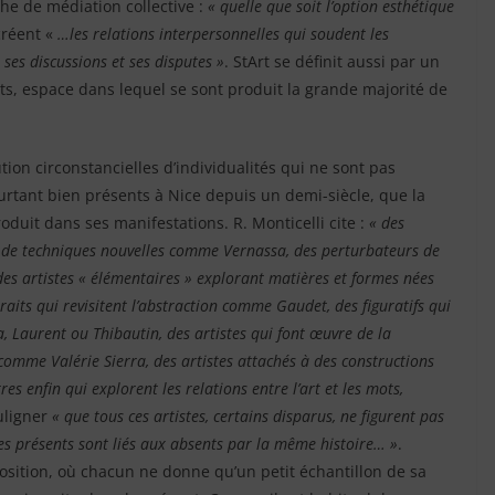
he de médiation collective :
« quelle que soit l’option esthétique
créent «
…les relations interpersonnelles qui soudent les
 ses discussions et ses disputes
»
. StArt se définit aussi par un
ents, espace dans lequel se sont produit la grande majorité de
tion circonstancielles d’individualités qui ne sont pas
urtant bien présents à Nice depuis un demi-siècle, que la
oduit dans ses manifestations. R. Monticelli cite :
« des
 de techniques nouvelles comme Vernassa, des perturbateurs de
des artistes « élémentaires » explorant matières et formes nées
its qui revisitent l’abstraction comme Gaudet, des figuratifs qui
, Laurent ou Thibautin, des artistes qui font œuvre de la
comme Valérie Sierra, des artistes attachés à des constructions
 enfin qui explorent les relations entre l’art et les mots,
uligner
« que tous ces artistes, certains disparus, ne figurent pas
stes présents sont liés aux absents par la même histoire… »
.
osition, où chacun ne donne qu’un petit échantillon de sa