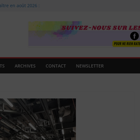
aître en août 2026 :
Agnès Clancier
e famille
guitare
t !
 Premier
uverte !
TS
ARCHIVES
CONTACT
NEWSLETTER