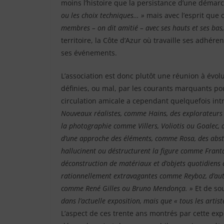
moins l’histoire que la persistance d’une démarc
ou les choix techniques… »
mais avec l’esprit que 
membres – on dit amitié – avec ses hauts et ses bas,
territoire, la Côte d’Azur où travaille ses adhér
ses événements.
L’association est donc plutôt une réunion à évolu
définies, ou mal, par les courants marquants po
circulation amicale a cependant quelquefois intr
Nouveaux réalistes, comme Hains, des explorateurs
la photographie comme Villers, Voliotis ou Goalec, 
d’une approche des éléments, comme Rosa, des abstra
hallucinent ou déstructurent la figure comme Franta
déconstruction de matériaux et d’objets quotidiens 
rationnellement extravagantes comme Reyboz, d’autres
comme René Gilles ou Bruno Mendonça. »
Et de so
dans l’actuelle exposition, mais que « tous les arti
L’aspect de ces trente ans montrés par cette exp