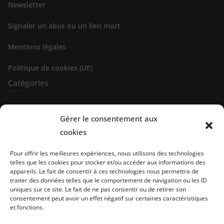
Newsletter
Signaler un abus ou un lien mort
Mentions légales
Politique de cookies (UE)
Catégories
Expositions
Gérer le consentement aux
cookies
Spectacles
Evénements
Pour offrir les meilleures expériences, nous utilisons des technologies
telles que les cookies pour stocker et/ou accéder aux informations des
appareils. Le fait de consentir à ces technologies nous permettra de
Brèves de lecture
traiter des données telles que le comportement de navigation ou les ID
uniques sur ce site. Le fait de ne pas consentir ou de retirer son
Opinion
consentement peut avoir un effet négatif sur certaines caractéristiques
et fonctions.
Artistes