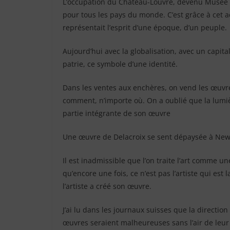
L’occupation du Château-Louvre, devenu Musée du
pour tous les pays du monde. C’est grâce à cet ac
représentait l’esprit d’une époque, d’un peuple.
Aujourd’hui avec la globalisation, avec un capit
patrie, ce symbole d’une identité.
Dans les ventes aux enchères, on vend les œuvre
comment, n’importe où. On a oublié que la lumiè
partie intégrante de son œuvre
Une œuvre de Delacroix se sent dépaysée à New 
Il est inadmissible que l’on traite l’art comm
qu’encore une fois, ce n’est pas l’artiste qui est 
l’artiste a créé son œuvre.
J’ai lu dans les journaux suisses que la directio
œuvres seraient malheureuses sans l’air de leur p