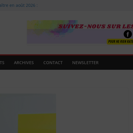
aître en août 2026 :
Agnès Clancier
e famille
guitare
t !
 Premier
uverte !
TS
ARCHIVES
CONTACT
NEWSLETTER