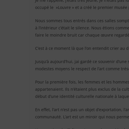
Je me rappelle, j’étais très jeune, je n’étais pas
occupé le »Louvre » et a créé le premier musée
Nous sommes tous entrés dans ces salles somptue
à l’intérieur c’était le silence. Nous étions c
faire le moindre bruit car chaque œuvre regardée
C’est à ce moment là que l’on entendit crier au deh
Jusqu’à aujourd’hui, jai gardé ce souvenir d’une
modestes moyens le respect de l’art comme trés
Pour la première fois, les femmes et les hommes 
appartenaient. Ils n’étaient plus exclus de la cult
début d’une identité culturelle nationale à laqu
En effet, l’art n’est pas un objet d’exportation, l’
communauté. L’art est un miroir qui nous permet