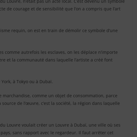
 Louvre, n’était pas un acte local. C’est devenu un symbole
te de courage et de sensibilité que l’on a compris que l’art
alisme requin, on est en train de démolir ce symbole d’une
s comme autrefois les esclaves, on les déplace n’importe
re et la communauté dans laquelle l’artiste a créé font
York, à Tokyo ou à Dubaï.
e une marchandise, comme un objet de consommation, parce
la source de l’œuvre, c’est la société, la région dans laquelle
n du Louvre voulait créer un Louvre à Dubaï, une ville où ses
ays, sans rapport avec le regardeur. Il faut arrêter cet