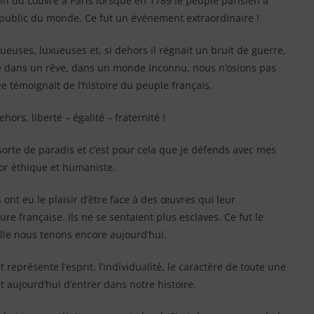
 loin du Louvre à Paris lorsque en 1789 le peuple parisien a
 public du monde. Ce fut un événement extraordinaire !
uses, luxueuses et, si dehors il régnait un bruit de guerre,
omme dans un rêve, dans un monde inconnu, nous n’osions pas
 témoignait de l’histoire du peuple français.
ors, liberté – égalité – fraternité !
 sorte de paradis et c’est pour cela que je défends avec mes
or éthique et humaniste.
ont eu le plaisir d’être face à des œuvres qui leur
ure française. Ils ne se sentaient plus esclaves. Ce fut le
elle nous tenons encore aujourd’hui.
art représente l’esprit, l’individualité, le caractère de toute une
 aujourd’hui d’entrer dans notre histoire.