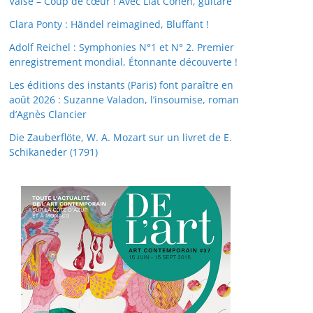
Valse – Coup de cœur ! Avec Liat Cohen, guitare
Clara Ponty : Händel reimagined, Bluffant !
Adolf Reichel : Symphonies N°1 et N° 2. Premier
enregistrement mondial, Étonnante découverte !
Les éditions des instants (Paris) font paraître en
août 2026 : Suzanne Valadon, l’insoumise, roman
d’Agnès Clancier
Die Zauberflöte, W. A. Mozart sur un livret de E.
Schikaneder (1791)