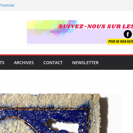
 Premier
uverte !
trement mondial.
e famille
guitare
t !
TS
ARCHIVES
CONTACT
NEWSLETTER