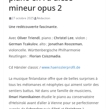
mineur opus 2
27 octobre 2025
Rédaction
Une redécouverte fascinante.
Avec
Oliver Triendl
, piano ;
Christel Lee
, violon ;
German Tcakulov
, alto ;
Jonathan Roozeman
,
violoncelle. Württenbergische Philharmonie
Reutlingen :
Florian Csiszmadia
.
Cd Hänsler classic /
www.haensslerprofil.de
La musique finlandaise offre que de belles surprises à
tous les mélomanes et néophytes qui aiment sortir des
sentiers battus. Né dans une famille de musiciens,
Ilmari Hannikainen
étudie le piano au conservatoire
d’Helsinski avant d’aller à Vienne pour se perfectionner
auprès de
Schrecker
puis
Siloti
et
Steinberg
à