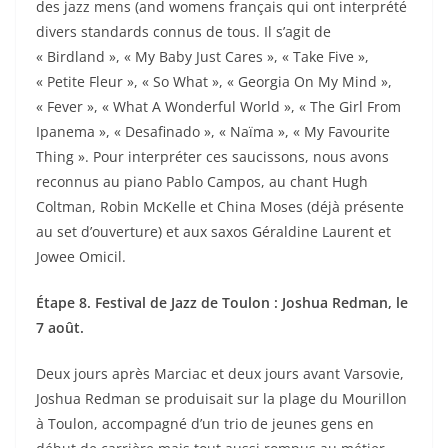
des jazz mens (and womens français qui ont interprété
divers standards connus de tous. Il s’agit de
« Birdland », « My Baby Just Cares », « Take Five »,
« Petite Fleur », « So What », « Georgia On My Mind »,
« Fever », « What A Wonderful World », « The Girl From
Ipanema », « Desafinado », « Naïma », « My Favourite
Thing ». Pour interpréter ces saucissons, nous avons
reconnus au piano Pablo Campos, au chant Hugh
Coltman, Robin McKelle et China Moses (déjà présente
au set d’ouverture) et aux saxos Géraldine Laurent et
Jowee Omicil.
Étape 8. Festival de Jazz de Toulon : Joshua Redman, le
7 août.
Deux jours après Marciac et deux jours avant Varsovie,
Joshua Redman se produisait sur la plage du Mourillon
à Toulon, accompagné d’un trio de jeunes gens en