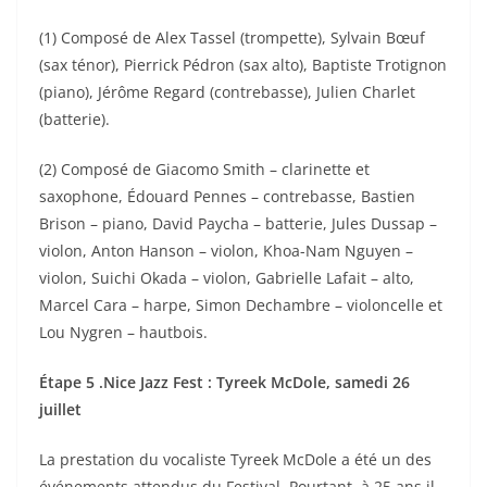
(1) Composé de Alex Tassel (trompette), Sylvain Bœuf
(sax ténor), Pierrick Pédron (sax alto), Baptiste Trotignon
(piano), Jérôme Regard (contrebasse), Julien Charlet
(batterie).
(2) Composé de Giacomo Smith – clarinette et
saxophone, Édouard Pennes – contrebasse, Bastien
Brison – piano, David Paycha – batterie, Jules Dussap –
violon, Anton Hanson – violon, Khoa-Nam Nguyen –
violon, Suichi Okada – violon, Gabrielle Lafait – alto,
Marcel Cara – harpe, Simon Dechambre – violoncelle et
Lou Nygren – hautbois.
Étape 5 .Nice Jazz Fest : Tyreek McDole, samedi 26
juillet
La prestation du vocaliste Tyreek McDole a été un des
événements attendus du Festival. Pourtant, à 25 ans il