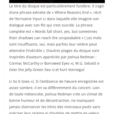
Le titre du disque est particulièrement funèbre. Il s’agit
d’une phrase extraite de « Where Reasons End », récit
de l’écrivaine Yiyun Li dans laquelle elle imagine son
dialogue avec son fils qui s’est suicidé. La phrase
complète est « Words fall short, yes, but sometimes
their shadows can reach the unspeakable » ( Les mots
sont insuffisants, oui, mais parfois leur ombre peut
atteindre l’indicible ). D’autres plages du disque sont
inspirées d’auteurs appréciés par Joshua Redman :
Cormac McCarthy (« Borrowed Eyes »), W.G. Sebald («
Over the Jelly-Green Sea ») et Kurt Vonnegut
(« So It Goes »). Si l’ambiance de l’œuvre enregistrée est
assez sombre, il en va différemment du concert. Loin
de toute mélancolie, Joshua Redman crée un climat de
bonne humeur et de décontraction, ne manquant
jamais d’annoncer les titres des morceaux joués sans
préciser leur origine ni d’oublier de mettre en valeur