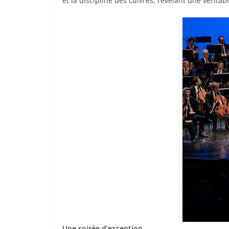
et la discipline des cuivres, révélant une véritabl
Une soirée d’exception