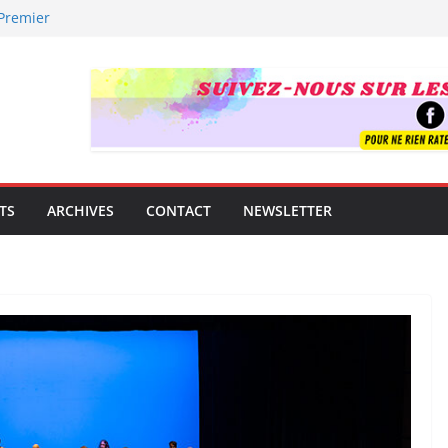
 Premier
uverte !
trement mondial.
e famille
guitare
t !
TS
ARCHIVES
CONTACT
NEWSLETTER