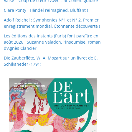
Valse – Coup de cœur ! Avec Liat Cohen, guitare
Clara Ponty : Händel reimagined, Bluffant !
Adolf Reichel : Symphonies N°1 et N° 2. Premier
enregistrement mondial, Étonnante découverte !
Les éditions des instants (Paris) font paraître en
août 2026 : Suzanne Valadon, l’insoumise, roman
d’Agnès Clancier
Die Zauberflöte, W. A. Mozart sur un livret de E.
Schikaneder (1791)