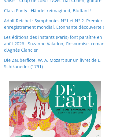
Valse – Coup de cœur ! Avec Liat Cohen, guitare
Clara Ponty : Händel reimagined, Bluffant !
Adolf Reichel : Symphonies N°1 et N° 2. Premier
enregistrement mondial, Étonnante découverte !
Les éditions des instants (Paris) font paraître en
août 2026 : Suzanne Valadon, l’insoumise, roman
d’Agnès Clancier
Die Zauberflöte, W. A. Mozart sur un livret de E.
Schikaneder (1791)