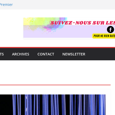
 Premier
uverte !
trement mondial.
e famille
guitare
t !
TS
ARCHIVES
CONTACT
NEWSLETTER