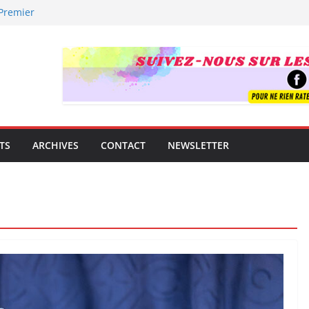
 Premier
uverte !
trement mondial.
e famille
guitare
t !
TS
ARCHIVES
CONTACT
NEWSLETTER