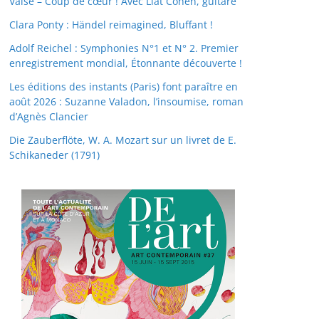
Valse – Coup de cœur ! Avec Liat Cohen, guitare
Clara Ponty : Händel reimagined, Bluffant !
Adolf Reichel : Symphonies N°1 et N° 2. Premier
enregistrement mondial, Étonnante découverte !
Les éditions des instants (Paris) font paraître en
août 2026 : Suzanne Valadon, l’insoumise, roman
d’Agnès Clancier
Die Zauberflöte, W. A. Mozart sur un livret de E.
Schikaneder (1791)