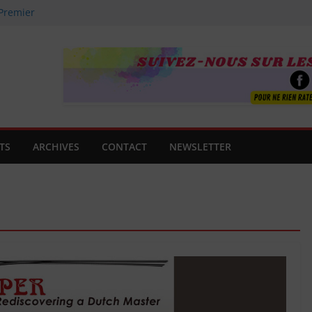
 Premier
uverte !
aître en août 2026 :
Agnès Clancier
e famille
guitare
t !
TS
ARCHIVES
CONTACT
NEWSLETTER