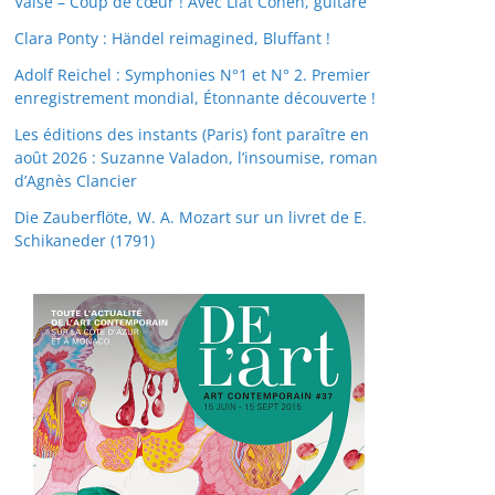
Valse – Coup de cœur ! Avec Liat Cohen, guitare
Clara Ponty : Händel reimagined, Bluffant !
Adolf Reichel : Symphonies N°1 et N° 2. Premier
enregistrement mondial, Étonnante découverte !
Les éditions des instants (Paris) font paraître en
août 2026 : Suzanne Valadon, l’insoumise, roman
d’Agnès Clancier
Die Zauberflöte, W. A. Mozart sur un livret de E.
Schikaneder (1791)