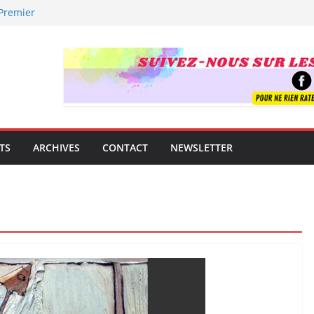
 Premier
uverte !
trement mondial.
e famille
guitare
t !
TS
ARCHIVES
CONTACT
NEWSLETTER