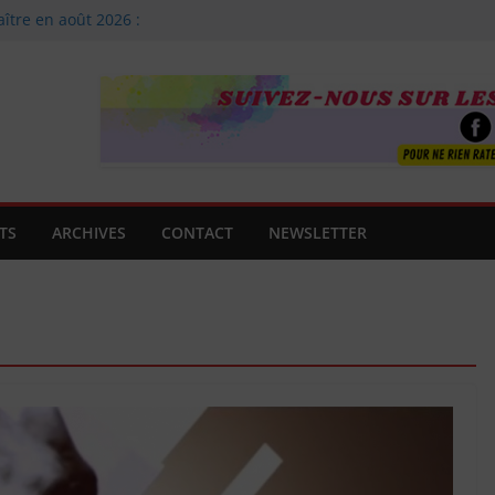
aître en août 2026 :
Agnès Clancier
e famille
guitare
t !
 Premier
uverte !
TS
ARCHIVES
CONTACT
NEWSLETTER