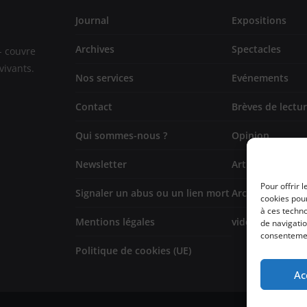
Journal
Expositions
Archives
Spectacles
- couvre
vivants.
Nos services
Evénements
Contact
Brèves de lectu
Qui sommes-nous ?
Opinion
Newsletter
Artistes
Pour offrir 
Signaler un abus ou un lien mort
Architecture/de
cookies pour
à ces techn
Mentions légales
vidéo
de navigatio
consentement
Politique de cookies (UE)
Ac